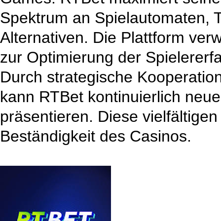
Spektrum an Spielautomaten, T
Alternativen. Die Plattform ve
zur Optimierung der Spielerer
Durch strategische Kooperation
kann RTBet kontinuierlich neu
präsentieren. Diese vielfältigen
Beständigkeit des Casinos.