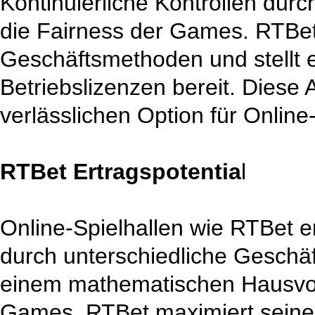
Kontinuierliche Kontrollen durc
die Fairness der Games. RTBet
Geschäftsmethoden und stellt e
Betriebslizenzen bereit. Diese
verlässlichen Option für Online
RTBet Ertragspotentia
l
Online-Spielhallen wie RTBet e
durch unterschiedliche Geschäf
einem mathematischen Hausvort
Games. RTBet maximiert seine