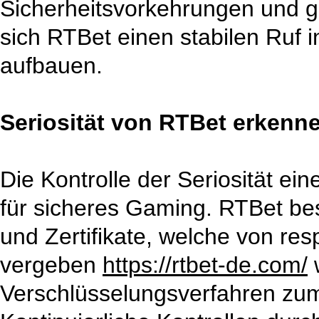
Sicherheitsvorkehrungen und g
sich RTBet einen stabilen Ruf i
aufbauen.
Seriosität von RTBet erkenn
Die Kontrolle der Seriosität ein
für sicheres Gaming. RTBet be
und Zertifikate, welche von res
vergeben
https://rtbet-de.com/
w
Verschlüsselungsverfahren zum