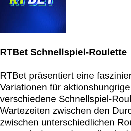
RTBet Schnellspiel-Roulette
RTBet präsentiert eine faszini
Variationen für aktionshungrige
verschiedene Schnellspiel-Roul
Wartezeiten zwischen den Dur
zwischen unterschiedlichen Rou