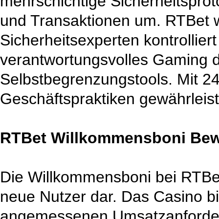
mehrschichtige Sicherheitspro
und Transaktionen um. RTBet w
Sicherheitsexperten kontrolliert 
verantwortungsvolles Gaming 
Selbstbegrenzungstools. Mit 2
Geschäftspraktiken gewährleis
RTBet Willkommensboni Be
Die Willkommensboni bei RTBet
neue Nutzer dar. Das Casino bi
angemessenen Umsatzanforder